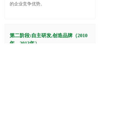
的企业竞争优势。
第二阶段:自主研发,创造品牌（2010
年—2013年）
公司以自主创新为主题，加大技术研发投
入力度，着力提升技术自主创新能力，同
时与相关高校和研究机构建立紧密的产学
研合作关系。公司是中国高新技术企业，
公司的品牌建设为公司产品的销售奠定了
良好的基础，公司已成为耳鼻咽喉头颈外
科、康复运动医学、妇产科医学、老年医
学、睡眠呼吸功能障碍医学医疗器械细分
领域的行业领导者。